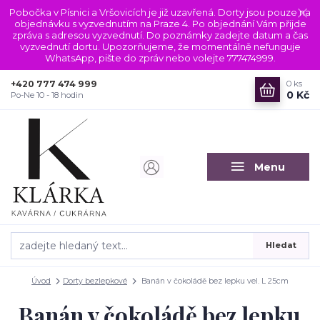
Pobočka v Písnici a Vršovicích je již uzavřená. Dorty jsou pouze na
objednávku s vyzvednutím na Praze 4. Po objednání Vám přijde
zpráva s adresou vyzvednutí. Do poznámky zadejte datum a čas
vyzvednutí dortu. Upozorňujeme, že momentálně nefunguje
WhatsApp, pište do zpráv nebo volejte 777474999.
+420 777 474 999
0
ks
0 Kč
Po-Ne 10 - 18 hodin
Menu
Hledat
Úvod
Dorty bezlepkové
Banán v čokoládě bez lepku vel. L 25cm
Banán v čokoládě bez lepku