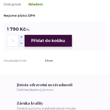
Dostupnost
Skladem
Nejsme plátci DPH
1 790 Kč
/
ks
Přidat do košíku
hloubka/průměr:
25cm
Jistota zdravotní nezávadnosti
Čistě bezlepkový provoz
Záruka kvality
Čerstvé suroviny a jednodruhové mouky