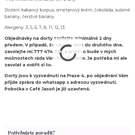
Složení: kakaový korpus, smetanový krém, čokoláda, sušené
banány, čerstvé banány.
Alergeny: 3, 5, 6, 7, 8, 11, 12, 13
Objednávky na dorty zasílejte minimálně 2 dny
předem. V případě, že chcete dort do druhého dne,
zavolejte mi 777 474 999 a jestli to bude v mých
možnostech ráda Vám ho připravím. Je potřeba mi ale
zavolat a ověřit si to.
Dorty jsou k vyzvednutí na Praze 4, po objednání Vám
přijde zpráva do whatsapp s adresou vyzvednutí.
Pobočka v Café Jasoň je již uzavřená.
Potřebujete poradit?