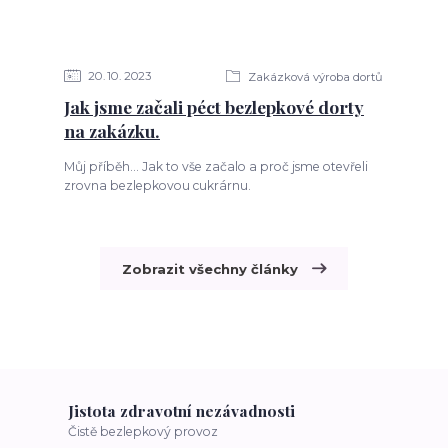
20
10
2023
Zakázková výroba dortů
Jak jsme začali péct bezlepkové dorty
na zakázku.
Můj příběh... Jak to vše začalo a proč jsme otevřeli
zrovna bezlepkovou cukrárnu.
Zobrazit všechny články
Jistota zdravotní nezávadnosti
Čistě bezlepkový provoz