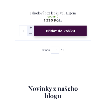
Jahodový bez lepku vel. L 25cm
do 3 dnů
1 590 Kč
/
ks
Přidat do košíku
strana
z 1
Novinky z našeho
blogu