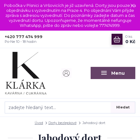
Pobočka v Písnici a Vršovicích je již uzavřená. Dorty jsou pouze na
objednávku s vyzvednutím na Praze 4. Po objednání Vám přijde
zpráva s adresou vyzvednutí. Do poznámky zadejte datum a čas
vyzvednutí dortu. Upozorňujeme, že momentálně nefunguje
WhatsApp, pište do zpráv nebo volejte 777474999.
+420 777 474 999
0
ks
0 Kč
Po-Ne 10 - 18 hodin
Menu
Hledat
Úvod
Dorty bezlepkové
Jahodový dort
Jahodový dort