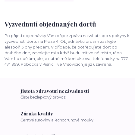
Vyzvednutí objednaných dortů
Po přijetí objednávky Vám přijde zpráva na whatsapp s pokyny k
vyzvednutí dortu na Praze 4. Objednávku prosím zasílejte
alespoň 3 dny předem. V případě, že potřebujete dort do
druhého dne, zavolejte mi a když budu mít volné místo, ráda
Vám ho udělám, ale je nutné mě kontaktovat telefonicky na 777
474 999. Pobočka v Písnici i ve Vršovicích je již uzavřená.
Jistota zdravotní nezávadnosti
Čistě bezlepkový provoz
Záruka kvality
Čerstvé suroviny a jednodruhové mouky