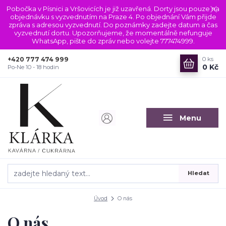
Pobočka v Písnici a Vršovicích je již uzavřená. Dorty jsou pouze na
objednávku s vyzvednutím na Praze 4. Po objednání Vám přijde
zpráva s adresou vyzvednutí. Do poznámky zadejte datum a čas
vyzvednutí dortu. Upozorňujeme, že momentálně nefunguje
WhatsApp, pište do zpráv nebo volejte 777474999.
+420 777 474 999
0
ks
0 Kč
Po-Ne 10 - 18 hodin
Menu
Hledat
Úvod
O nás
O nás