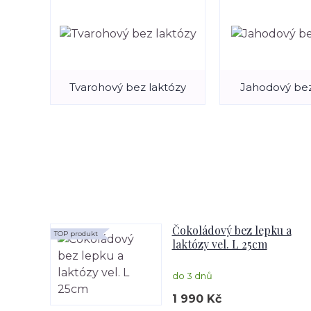
Tvarohový bez laktózy
Jahodový bez
Čokoládový bez lepku a
TOP produkt
laktózy vel. L 25cm
do 3 dnů
1 990 Kč