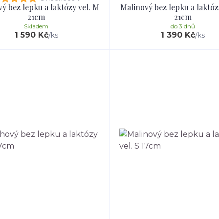
ý bez lepku a laktózy vel. M
Malinový bez lepku a laktóz
21cm
21cm
Skladem
do 3 dnů
1 590 Kč
1 390 Kč
/
ks
/
ks