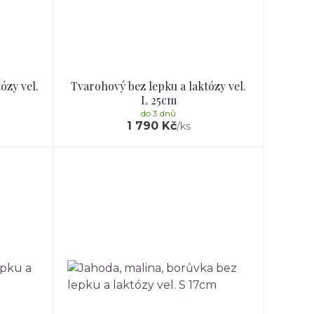
ózy vel.
Tvarohový bez lepku a laktózy vel.
L 25cm
do 3 dnů
1 790 Kč
/
ks