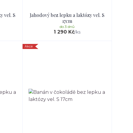
y vel. S
Jahodový bez lepku a laktózy vel. S
17cm
do 3 dnů
1 290 Kč
/
ks
Akce