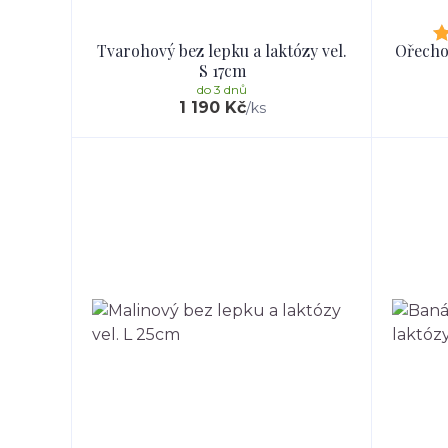
Tvarohový bez lepku a laktózy vel.
Ořechov
S 17cm
do 3 dnů
1 190 Kč
/
ks