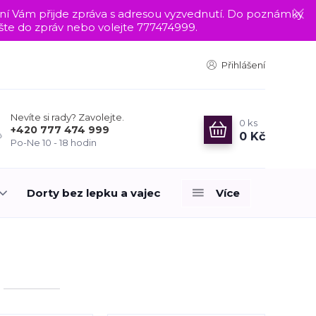
nání Vám přijde zpráva s adresou vyzvednutí. Do poznámky
te do zpráv nebo volejte 777474999.
Přihlášení
Nevíte si rady? Zavolejte.
0
ks
+420 777 474 999
0 Kč
Po-Ne 10 - 18 hodin
Dorty bez lepku a vajec
Více