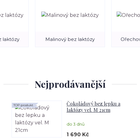
 laktózy
Malinový bez laktózy
Ořechov
Nejprodávanější
Čokoládový bez lepku a
TOP produkt
laktózy vel. M 21cm
do 3 dnů
1 690 Kč