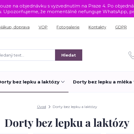
sou pouze na objednávku s vyzvednutím na Praze 4. Po objed
tu. Upozorňujeme, že momentálně nefunguje WhatsApp, piš
Nákup, doprava
VOP
Fotogalerie
Kontakty
GDPR
Hledat
Dorty bez lepku a laktózy
Dorty bez lepku a mléka
Úvod
Dorty bez lepku a laktózy
Dorty bez lepku a laktózy