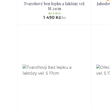
Tvarohový bez lepku a laktózy vel.
Jahodov
M 21cm
do 3 dnů
1 490 Kč
/
ks