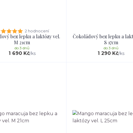
2 hodnocení
ový bez lepku a laktózy vel.
Čokoládový bez lepku a lakt
M 21cm
S 17cm
do 3 dnů
do 3 dnů
1 690 Kč
1 290 Kč
/
ks
/
ks