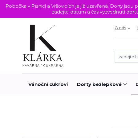
Pobočka v Písnici a Vršovicích je již uzavřená. Dorty j
zadejte datum a čas vyzvednutí dor
O nás
Vánoční cukroví
Dorty bezlepkové