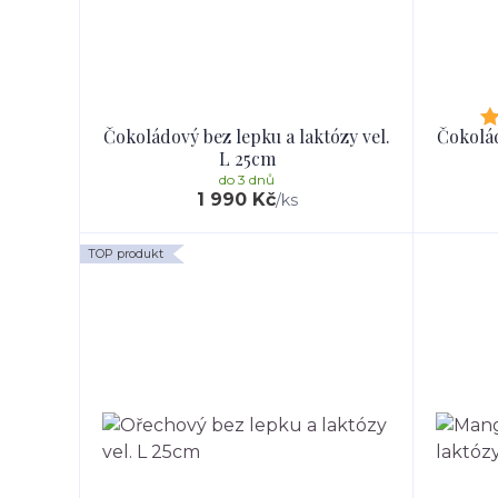
Čokoládový bez lepku a laktózy vel.
Čokolád
L 25cm
do 3 dnů
1 990 Kč
/
ks
TOP produkt