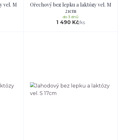
y vel. M
Ořechový bez lepku a laktózy vel. M
21cm
do 3 dnů
1 490 Kč
/
ks