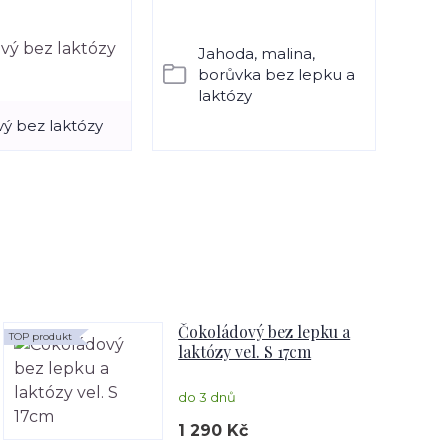
Jahoda, malina,
borůvka bez lepku a
laktózy
ý bez laktózy
Čokoládový bez lepku a
TOP produkt
laktózy vel. S 17cm
do 3 dnů
1 290 Kč