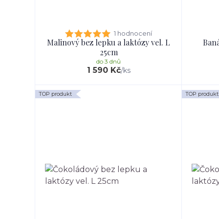
1 hodnocení
Malinový bez lepku a laktózy vel. L
Baná
25cm
do 3 dnů
1 590 Kč
/
ks
TOP produkt
TOP produkt