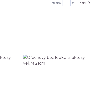
strana
z 2
další