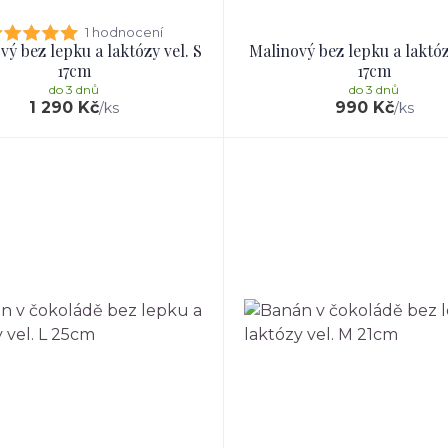
1 hodnocení
ý bez lepku a laktózy vel. S
Malinový bez lepku a laktóz
17cm
17cm
do 3 dnů
do 3 dnů
1 290 Kč
990 Kč
/
ks
/
ks