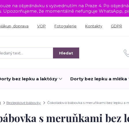
sou pouze na objednávku s vyzvednutím na Praze 4. Po objed
tu. Upozorňujeme, že momentálně nefunguje WhatsApp, piš
Nákup, doprava
VOP
Fotogalerie
Kontakty
GDPR
Hledat
Dorty bez lepku a laktózy
Dorty bez lepku a mléka
d
Bezlepkové bábovky
Čokoládová bábovka s meruňkami bez lepku a 
bábovka s meruňkami bez l