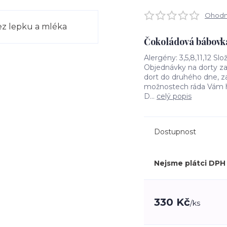
Ohodno
Čokoládová bábovk
Alergény: 3,5,8,11,12 S
Objednávky na dorty za
dort do druhého dne, za
možnostech ráda Vám ho 
D...
celý popis
Dostupnost
Nejsme plátci DPH
330 Kč
/
ks