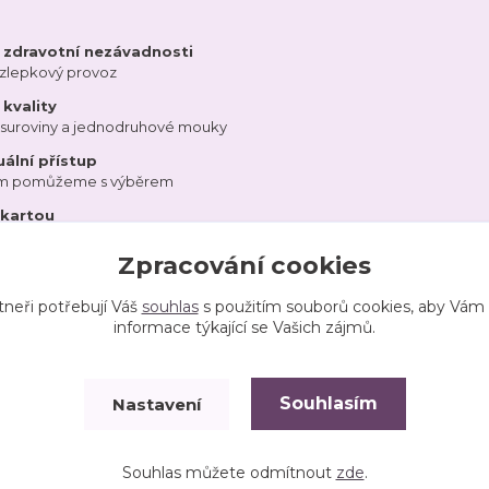
a zdravotní nezávadnosti
ezlepkový provoz
kvality
 suroviny a jednodruhové mouky
uální přístup
ám pomůžeme s výběrem
 kartou
Zpracování cookies
tneři potřebují Váš
souhlas
s použitím souborů cookies, aby Vám
informace týkající se Vašich zájmů.
Souhlasím
Nastavení
Vytvořeno na
Eshop-rychle.cz
Souhlas můžete odmítnout
zde
.