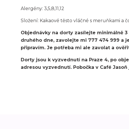
Alergény: 3,5,8,11,12
Složení: Kakaové těsto vláčné s meruňkami a č
Objednávky na dorty zasílejte minimálně 3
druhého dne, zavolejte mi 777 474 999 a 
připravím. Je potřeba mi ale zavolat a ověřit
Dorty jsou k vyzvednutí na Praze 4, po ob
adresou vyzvednutí. Pobočka v Café Jasoň j