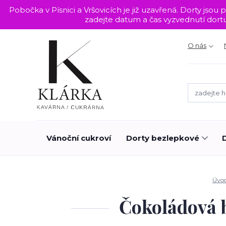
Pobočka v Písnici a Vršovicích je již uzavřená. Dorty j
zadejte datum a čas vyzvednutí dor
O nás
Vánoční cukroví
Dorty bezlepkové
Úvo
Čokoládová 