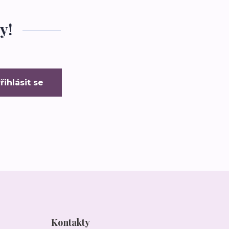
y!
řihlásit se
Kontakty