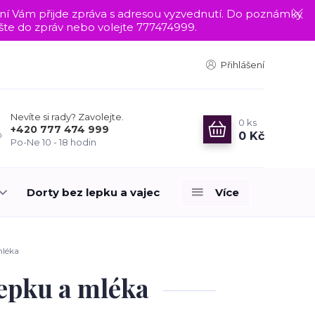
nání Vám přijde zpráva s adresou vyzvednutí. Do poznámky
te do zpráv nebo volejte 777474999.
Přihlášení
Nevíte si rady? Zavolejte.
0
ks
+420 777 474 999
0 Kč
Po-Ne 10 - 18 hodin
Dorty bez lepku a vajec
Více
mléka
epku a mléka