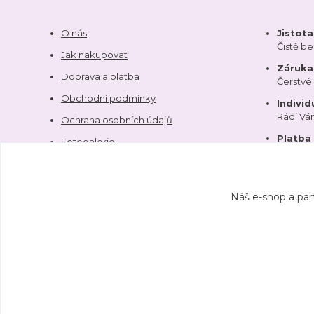
O nás
Jistot
Čistě b
Jak nakupovat
Záruka 
Doprava a platba
Čerstvé
Obchodní podmínky
Individ
Rádi V
Ochrana osobních údajů
Platba
Fotogalerie
Kontakty
Náš e-shop a par