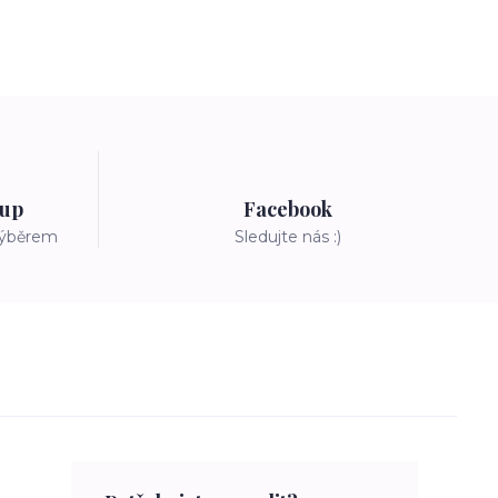
tup
Facebook
výběrem
Sledujte nás :)