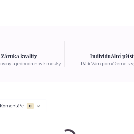
Záruka kvality
Individuální přís
roviny a jednodruhové mouky
Rádi Vám pomůžeme s 
Komentáře
0