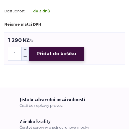
Dostupnost
do 3 dnů
Nejsme plátci DPH
1 290 Kč
/
ks
Přidat do košíku
Jistota zdravotní nezávadnosti
Čistě bezlepkový provoz
Záruka kvality
Čerstvé suroviny a jednodruhové mouky