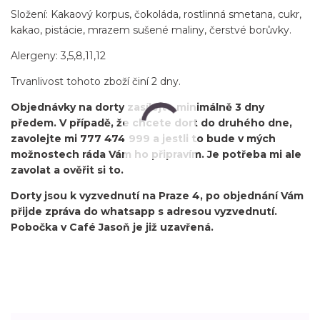
Složení: Kakaový korpus, čokoláda, rostlinná smetana, cukr,
kakao, pistácie, mrazem sušené maliny, čerstvé borůvky.
Alergeny: 3,5,8,11,12
Trvanlivost tohoto zboží činí 2 dny.
Objednávky na dorty zasílejte minimálně 3 dny
předem. V případě, že chcete dort do druhého dne,
zavolejte mi 777 474 999 a jestli to bude v mých
možnostech ráda Vám ho připravím. Je potřeba mi ale
zavolat a ověřit si to.
Dorty jsou k vyzvednutí na Praze 4, po objednání Vám
přijde zpráva do whatsapp s adresou vyzvednutí.
Pobočka v Café Jasoň je již uzavřená.