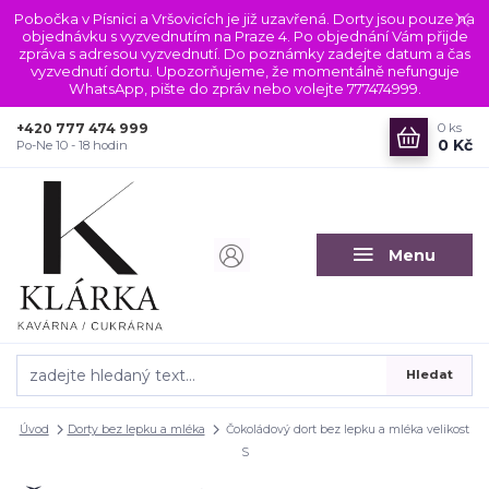
Pobočka v Písnici a Vršovicích je již uzavřená. Dorty jsou pouze na
objednávku s vyzvednutím na Praze 4. Po objednání Vám přijde
zpráva s adresou vyzvednutí. Do poznámky zadejte datum a čas
vyzvednutí dortu. Upozorňujeme, že momentálně nefunguje
WhatsApp, pište do zpráv nebo volejte 777474999.
+420 777 474 999
0
ks
0 Kč
Po-Ne 10 - 18 hodin
Menu
Hledat
Úvod
Dorty bez lepku a mléka
Čokoládový dort bez lepku a mléka velikost
S