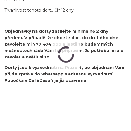
Trvanlivost tohoto dortu činí 2 dny.
Objednávky na dorty zasílejte minimálně 2 dny
předem. V případě, že chcete dort do druhého dne,
zavolejte mi 777 474 999 a jestli to bude v mých
možnostech ráda Vám ho připravím. Je potřeba mi ale
zavolat a ověřit si to.
Dorty jsou k vyzvednutí na Praze 4, po objednání Vám
přijde zpráva do whatsapp s adresou vyzvednutí.
Pobočka v Café Jasoň je již uzavřená.