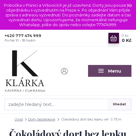
Pobočka v Písnici a Vršovicích je již uzavřená. Dorty jsou pouze na
objednávku s vyzvednutím na Praze 4. Po objednání Vám přijde
zpráva s adresou vyzvednutí. Do poznámky zadejte datum a čas
vyzvednutí dortu. Upozorňujeme, že momentálně nefunguje
WhatsApp, pište do zpráv nebo volejte 777474999.
+420 777 474 999
0
ks
0 Kč
Po-Ne 10 - 18 hodin
Menu
Hledat
Úvod
Dorty bezlepkové
Čokoládový dort bez lepku vel- S 17cm
Čokoládový dort bez lepku