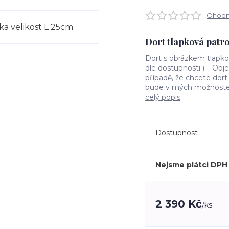
Ohodno
Dort tlapková patro
Dort s obrázkem tlapkov
dle dostupnosti ). Obj
případě, že chcete dort
bude v mých možnostech
celý popis
Dostupnost
Nejsme plátci DPH
2 390 Kč
/
ks