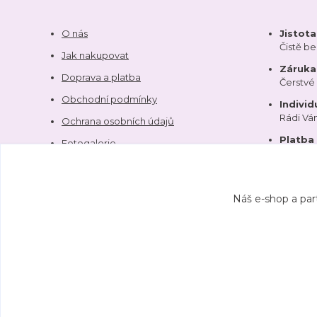
O nás
Jistot
Čistě b
Jak nakupovat
Záruka 
Doprava a platba
Čerstvé
Obchodní podmínky
Individ
Rádi V
Ochrana osobních údajů
Platba
Fotogalerie
Kontakty
Náš e-shop a par