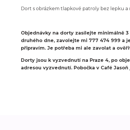
Dort s obrázkem tlapkové patroly bez lepku a ml
Objednávky na dorty zasílejte minimálně 3
druhého dne, zavolejte mi 777 474 999 a 
připravím. Je potřeba mi ale zavolat a ověřit
Dorty jsou k vyzvednutí na Praze 4, po ob
adresou vyzvednutí. Pobočka v Café Jasoň j