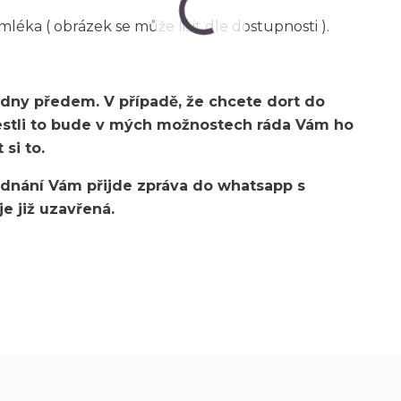
éka ( obrázek se může lišit dle dostupnosti ).
 dny předem. V případě, že chcete dort do
jestli to bude v mých možnostech ráda Vám ho
 si to.
jednání Vám přijde zpráva do whatsapp s
e již uzavřená.