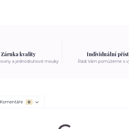
Záruka kvality
Individuální přís
roviny a jednodruhové mouky
Rádi Vám pomůžeme s 
Komentáře
0