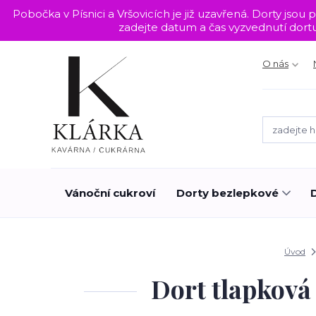
Pobočka v Písnici a Vršovicích je již uzavřená. Dorty j
zadejte datum a čas vyzvednutí dor
O nás
Vánoční cukroví
Dorty bezlepkové
Úvod
Dort tlapková 