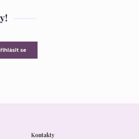
y!
řihlásit se
Kontakty