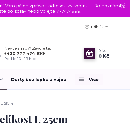
nání Vám přijde zpráva s adresou vyzvednutí. Do poznámky
te do zpráv nebo volejte 777474999.
Přihlášení
Nevíte si rady? Zavolejte.
0
ks
+420 777 474 999
0 Kč
Po-Ne 10 - 18 hodin
Dorty bez lepku a vajec
Více
t L 25cm
velikost L 25cm