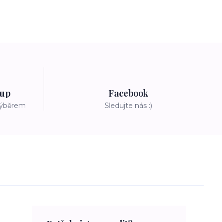
tup
Facebook
výběrem
Sledujte nás :)