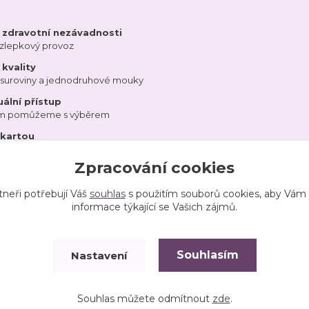
a zdravotní nezávadnosti
ezlepkový provoz
kvality
 suroviny a jednodruhové mouky
uální přístup
ám pomůžeme s výběrem
 kartou
Zpracování cookies
tneři potřebují Váš
souhlas
s použitím souborů cookies, aby Vám
informace týkající se Vašich zájmů.
Souhlasím
Nastavení
Vytvořeno na
Eshop-rychle.cz
Souhlas můžete odmítnout
zde
.