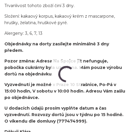
Trvanlivost tohoto zboží činí 3 dny.
Složení: kakaový korpus, kakaový krém z mascarpone,
hrušky, želatina, hruškové pyré.
Alergeny: 3, 6, 7, 13
Objednávky na dorty zasílejte minimálně 3 dny
předem.
Pozor změna: Adresa Na Spojce již nefunguje,
pobočka cukrárny byla uzavřena. Mám pouze výrobu
dortů na objednávku.
Vyzvednutí je možné v Praze 10 Strašnice, Po-Pá v
15:00 hodin, V sobotu v 10:00 hodin. Adresu Vám zašlu
po objednávce.
U dodacích údajů prosím vyplňte datum a čas
vyzvednutí. Rozvozy dortů jsou v týdnu po 15 hodině.
O víkendu dle domluvy (777474999).
Děkuji Klára.