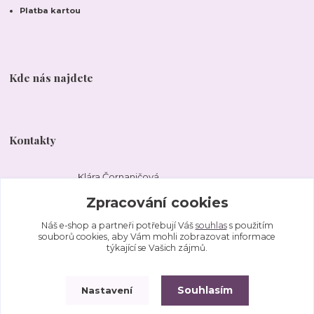
Platba kartou
Kde nás najdete
Kontakty
Klára Čornaničová
+420 777 474 999
Zpracování cookies
Po-Ne 10 - 18 hodin
Náš e-shop a partneři potřebují Váš
souhlas
s použitím
kavarnaklarka@gmail.com
souborů cookies, aby Vám mohli zobrazovat informace
týkající se Vašich zájmů.
Souhlasím
Nastavení