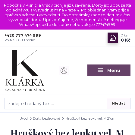
Pobočka v Písnici a Vršovicích je již uzavřená. Dorty jsou pouze na
objednávku s vyzvednutím na Praze 4. Po objednání Vám přijde
zpráva s adresou vyzvednutí. Do poznámky zadejte datum a čas
vyzvednutí dortu. Upozorňujeme, že momentálně nefunguje
WhatsApp, pište do zpráv nebo volejte 777474999.
+420 777 474 999
0
ks
0 Kč
Po-Ne 10 - 18 hodin
Menu
Hledat
Úvod
Dorty bezlepkové
Hruškový bez lepku vel. M 21cm
Hruškový bez lepku vel. M