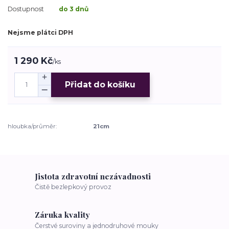
Dostupnost
do 3 dnů
Nejsme plátci DPH
1 290 Kč
/
ks
Přidat do košíku
hloubka/průměr:
21cm
Jistota zdravotní nezávadnosti
Čistě bezlepkový provoz
Záruka kvality
Čerstvé suroviny a jednodruhové mouky