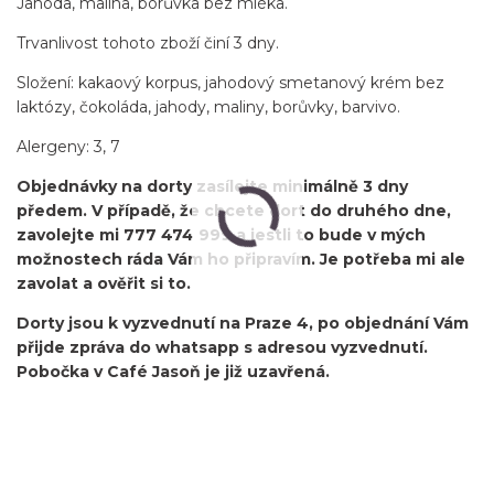
Jahoda, malina, borůvka bez mléka.
Trvanlivost tohoto zboží činí 3 dny.
Složení: kakaový korpus, jahodový smetanový krém bez
laktózy, čokoláda, jahody, maliny, borůvky, barvivo.
Alergeny: 3, 7
Objednávky na dorty zasílejte minimálně 3 dny
předem. V případě, že chcete dort do druhého dne,
zavolejte mi 777 474 999 a jestli to bude v mých
možnostech ráda Vám ho připravím. Je potřeba mi ale
zavolat a ověřit si to.
Dorty jsou k vyzvednutí na Praze 4, po objednání Vám
přijde zpráva do whatsapp s adresou vyzvednutí.
Pobočka v Café Jasoň je již uzavřená.