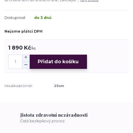
Dostupnost
do 3 dnů
Nejsme plátci DPH
1 890 Kč
/
ks
Přidat do košíku
hloubka/průměr:
25cm
Jistota zdravotní nezávadnosti
Čistě bezlepkový provoz