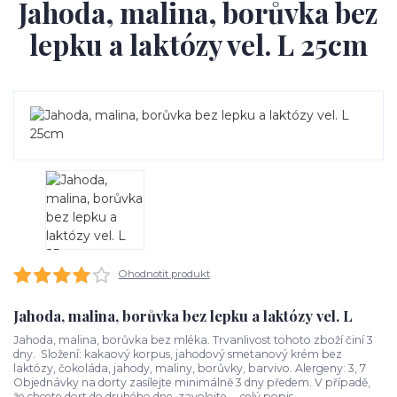
Jahoda, malina, borůvka bez
lepku a laktózy vel. L 25cm
Ohodnotit produkt
Jahoda, malina, borůvka bez lepku a laktózy vel. L
Jahoda, malina, borůvka bez mléka. Trvanlivost tohoto zboží činí 3
dny. Složení: kakaový korpus, jahodový smetanový krém bez
laktózy, čokoláda, jahody, maliny, borůvky, barvivo. Alergeny: 3, 7
Objednávky na dorty zasílejte minimálně 3 dny předem. V případě,
že chcete dort do druhého dne, zavolejte ...
celý popis