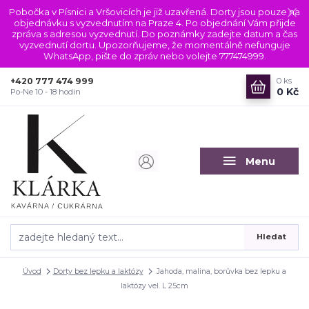
Pobočka v Písnici a Vršovicích je již uzavřená. Dorty jsou pouze na
objednávku s vyzvednutím na Praze 4. Po objednání Vám přijde
zpráva s adresou vyzvednutí. Do poznámky zadejte datum a čas
vyzvednutí dortu. Upozorňujeme, že momentálně nefunguje
WhatsApp, pište do zpráv nebo volejte 777474999.
+420 777 474 999
0
ks
0 Kč
Po-Ne 10 - 18 hodin
Menu
Hledat
Úvod
Dorty bez lepku a laktózy
Jahoda, malina, borůvka bez lepku a
laktózy vel. L 25cm