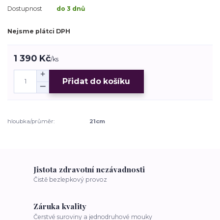
Dostupnost
do 3 dnů
Nejsme plátci DPH
1 390 Kč
/
ks
Přidat do košíku
hloubka/průměr:
21cm
Jistota zdravotní nezávadnosti
Čistě bezlepkový provoz
Záruka kvality
Čerstvé suroviny a jednodruhové mouky