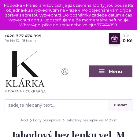
Pobočka v Písnici a Vršovicích je již uzavřená. Dorty jsou pouze na
objednávku s vyzvednutím na Praze 4. Po objednání Vám přijde
zpráva s adresou vyzvednutí. Do poznámky zadejte datum a čas
vyzvednutí dortu. Upozorňujeme, že momentálně nefunguje
WhatsApp, pište do zpráv nebo volejte 777474999.
+420 777 474 999
0
ks
0 Kč
Po-Ne 10 - 18 hodin
Menu
Hledat
Úvod
Dorty bezlepkové
Jahodový bez lepku vel. M 21cm
Jahodový bez lepku vel. M