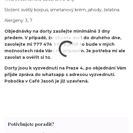
Složení: světlý korpus, smetanový krém, jahody, želatina.
Alergeny: 3, 7
Objednávky na dorty zasílejte minimálně 3 dny
předem. V případě, že chcete dort do druhého dne,
zavolejte mi 777 474 999 a jestli to bude v mých
možnostech ráda Vám ho připravím. Je potřeba mi ale
zavolat a ověřit si to.
Dorty jsou k vyzvednutí na Praze 4, po objednání Vám
přijde zpráva do whatsapp s adresou vyzvednutí.
Pobočka v Café Jasoň je již uzavřená.
Potřebujete poradit?