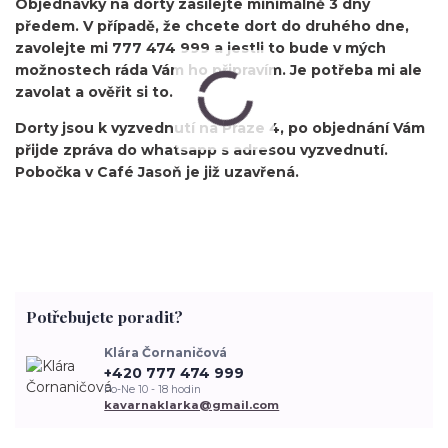
Objednávky na dorty zasílejte minimálně 3 dny
předem. V případě, že chcete dort do druhého dne,
zavolejte mi 777 474 999 a jestli to bude v mých
možnostech ráda Vám ho připravím. Je potřeba mi ale
zavolat a ověřit si to.
Dorty jsou k vyzvednutí na Praze 4, po objednání Vám
přijde zpráva do whatsapp s adresou vyzvednutí.
Pobočka v Café Jasoň je již uzavřená.
Potřebujete poradit?
Klára Čornaničová
+420 777 474 999
Po-Ne 10 - 18 hodin
kavarnaklarka@gmail.com