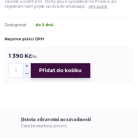
zavolat a ověřit si to. Dorty jsou k vyzvednutí na Praze 4, po
objednání Vám přijde zpráva do whatsapp...
celý popis
Dostupnost
do 3 dnů
Nejsme plátci DPH
1 390 Kč
/
ks
Přidat do košíku
Jistota zdravotní nezávadnosti
Čistě bezlepkový provoz