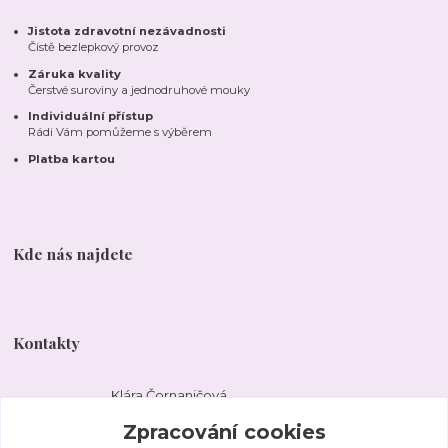
Jistota zdravotní nezávadnosti
Čistě bezlepkový provoz
Záruka kvality
Čerstvé suroviny a jednodruhové mouky
Individuální přístup
Rádi Vám pomůžeme s výběrem
Platba kartou
Kde nás najdete
Kontakty
Klára Čornaničová
+420 777 474 999
Zpracování cookies
Po-Ne 10 - 18 hodin