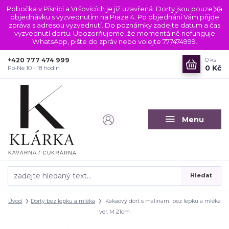
Pobočka v Písnici a Vršovicích je již uzavřená. Dorty jsou pouze na
objednávku s vyzvednutím na Praze 4. Po objednání Vám přijde
zpráva s adresou vyzvednutí. Do poznámky zadejte datum a čas
vyzvednutí dortu. Upozorňujeme, že momentálně nefunguje
WhatsApp, pište do zpráv nebo volejte 777474999.
+420 777 474 999
0
ks
0 Kč
Po-Ne 10 - 18 hodin
Menu
Hledat
Úvod
Dorty bez lepku a mléka
Kakaový dort s malinami bez lepku a mléka
vel. M 21cm