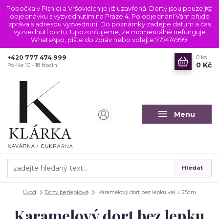
Pobočka v Písnici a Vršovicích je již uzavřená. Dorty jsou pouze na
objednávku s vyzvednutím na Praze 4. Po objednání Vám přijde
zpráva s adresou vyzvednutí. Do poznámky zadejte datum a čas
vyzvednutí dortu. Upozorňujeme, že momentálně nefunguje
WhatsApp, pište do zpráv nebo volejte 777474999.
+420 777 474 999
0
ks
0 Kč
Po-Ne 10 - 18 hodin
Menu
Hledat
Úvod
Dorty bezlepkové
Karamelový dort bez lepku vel. L 25cm
Karamelový dort bez lepku