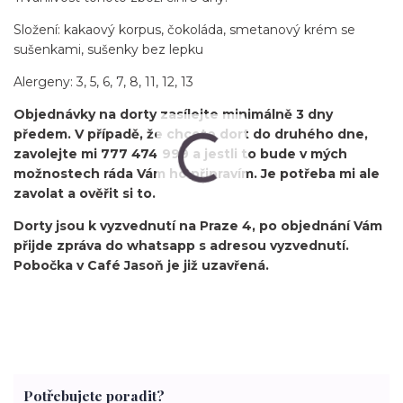
Složení: kakaový korpus, čokoláda, smetanový krém se
sušenkami, sušenky bez lepku
Alergeny: 3, 5, 6, 7, 8, 11, 12, 13
Objednávky na dorty zasílejte minimálně 3 dny
předem. V případě, že chcete dort do druhého dne,
zavolejte mi 777 474 999 a jestli to bude v mých
možnostech ráda Vám ho připravím. Je potřeba mi ale
zavolat a ověřit si to.
Dorty jsou k vyzvednutí na Praze 4, po objednání Vám
přijde zpráva do whatsapp s adresou vyzvednutí.
Pobočka v Café Jasoň je již uzavřená.
Potřebujete poradit?