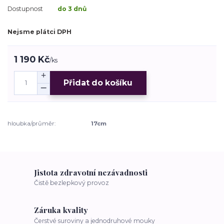
Dostupnost
do 3 dnů
Nejsme plátci DPH
1 190 Kč
/
ks
Přidat do košíku
hloubka/průměr:
17cm
Jistota zdravotní nezávadnosti
Čistě bezlepkový provoz
Záruka kvality
Čerstvé suroviny a jednodruhové mouky