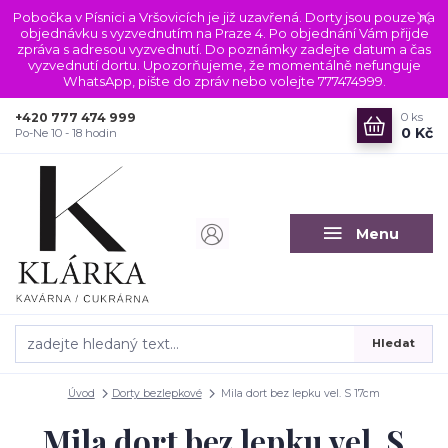
Pobočka v Písnici a Vršovicích je již uzavřená. Dorty jsou pouze na
objednávku s vyzvednutím na Praze 4. Po objednání Vám přijde
zpráva s adresou vyzvednutí. Do poznámky zadejte datum a čas
vyzvednutí dortu. Upozorňujeme, že momentálně nefunguje
WhatsApp, pište do zpráv nebo volejte 777474999.
+420 777 474 999
0
ks
0 Kč
Po-Ne 10 - 18 hodin
Menu
Hledat
Úvod
Dorty bezlepkové
Mila dort bez lepku vel. S 17cm
Mila dort bez lepku vel. S