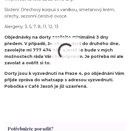
Složení: Ořechový korpus s vanilkou, smetanový krém,
ořechy, sezonní čerstvé ovoce.
Alergeny: 3, 5, 7, 8, 11, 12, 13
Objednávky na dorty zasílejte minimálně 3 dny
předem. V případě, že chcete dort do druhého dne,
zavolejte mi 777 474 999 a jestli to bude v mých
možnostech ráda Vám ho připravím. Je potřeba mi ale
zavolat a ověřit si to.
Dorty jsou k vyzvednutí na Praze 4, po objednání Vám
přijde zpráva do whatsapp s adresou vyzvednutí.
Pobočka v Café Jasoň je již uzavřená.
Potřebujete poradit?