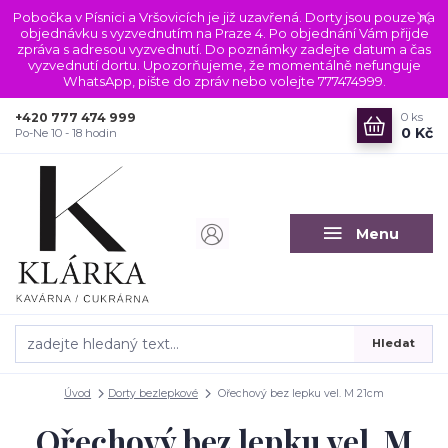
Pobočka v Písnici a Vršovicích je již uzavřená. Dorty jsou pouze na
objednávku s vyzvednutím na Praze 4. Po objednání Vám přijde
zpráva s adresou vyzvednutí. Do poznámky zadejte datum a čas
vyzvednutí dortu. Upozorňujeme, že momentálně nefunguje
WhatsApp, pište do zpráv nebo volejte 777474999.
+420 777 474 999
0
ks
0 Kč
Po-Ne 10 - 18 hodin
Menu
Hledat
Úvod
Dorty bezlepkové
Ořechový bez lepku vel. M 21cm
Ořechový bez lepku vel. M