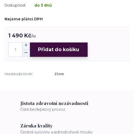
Dostupnost
do 3 dnů
Nejsme plátci DPH
1 490 Kč
/
ks
Přidat do košíku
hloubka/průměr:
21cm
Jistota zdravotní nezávadnosti
Čistě bezlepkový provoz
Záruka kvality
Čerstvé suroviny a jednodruhové mouky