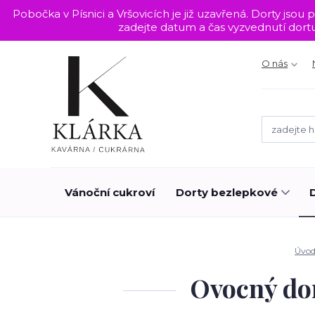
Pobočka v Písnici a Vršovicích je již uzavřená. Dorty j
zadejte datum a čas vyzvednutí dor
O nás
Vánoční cukroví
Dorty bezlepkové
Úvo
Ovocný dor