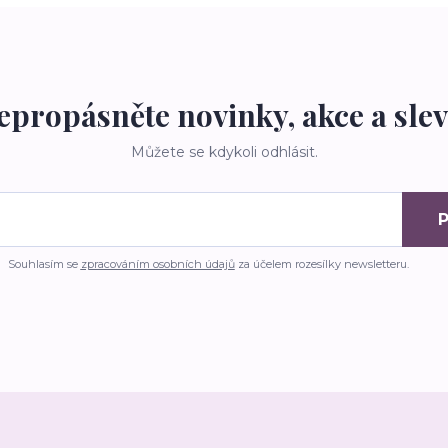
epropásněte novinky, akce a slev
Můžete se kdykoli odhlásit.
P
Souhlasím se
zpracováním osobních údajů
za účelem rozesílky newsletteru.