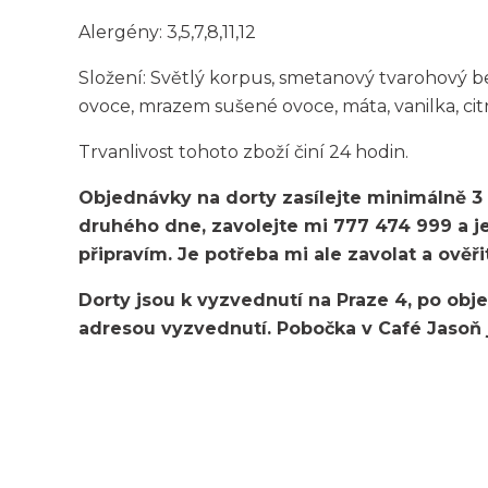
Alergény: 3,5,7,8,11,12
Složení: Světlý korpus, smetanový tvarohový 
ovoce, mrazem sušené ovoce, máta, vanilka, cit
Trvanlivost tohoto zboží činí 24 hodin.
Objednávky na dorty zasílejte minimálně 3
druhého dne, zavolejte mi 777 474 999 a 
připravím. Je potřeba mi ale zavolat a ověřit
Dorty jsou k vyzvednutí na Praze 4, po ob
adresou vyzvednutí. Pobočka v Café Jasoň j