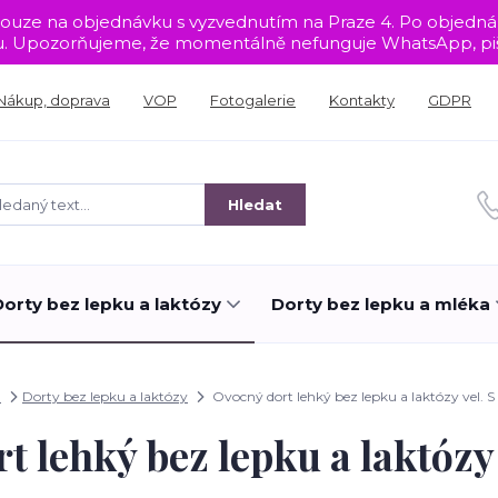
sou pouze na objednávku s vyzvednutím na Praze 4. Po objed
tu. Upozorňujeme, že momentálně nefunguje WhatsApp, piš
Nákup, doprava
VOP
Fotogalerie
Kontakty
GDPR
Hledat
Dorty bez lepku a laktózy
Dorty bez lepku a mléka
d
Dorty bez lepku a laktózy
Ovocný dort lehký bez lepku a laktózy vel. S
t lehký bez lepku a laktózy 