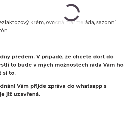
bezlaktózový krém, ovocná marmeláda, sezónní
rón.
 dny předem. V případě, že chcete dort do
jestli to bude v mých možnostech ráda Vám ho
 si to.
jednání Vám přijde zpráva do whatsapp s
e již uzavřená.