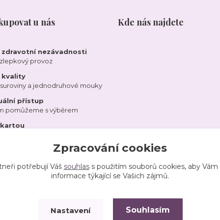
kupovat u nás
Kde nás najdete
a zdravotní nezávadnosti
ezlepkový provoz
kvality
 suroviny a jednodruhové mouky
uální přístup
ám pomůžeme s výběrem
 kartou
Zpracování cookies
tneři potřebují Váš
souhlas
s použitím souborů cookies, aby Vám
informace týkající se Vašich zájmů.
Souhlasím
Nastavení