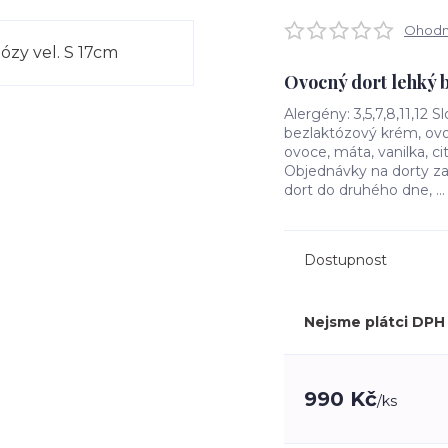
Ohodno
Ovocný dort lehký b
Alergény: 3,5,7,8,11,12 
bezlaktózový krém, ov
ovoce, máta, vanilka, ci
Objednávky na dorty za
dort do druhého dne, ..
Dostupnost
Nejsme plátci DPH
990 Kč
/
ks