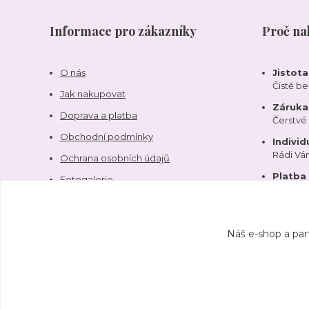
Informace pro zákazníky
Proč na
O nás
Jistot
Čistě b
Jak nakupovat
Záruka 
Doprava a platba
Čerstvé
Obchodní podmínky
Individ
Rádi V
Ochrana osobních údajů
Platba
Fotogalerie
Kontakty
Náš e-shop a par