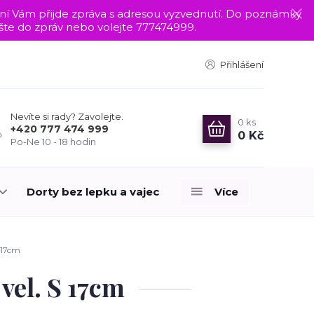
nání Vám přijde zpráva s adresou vyzvednutí. Do poznámky
te do zpráv nebo volejte 777474999.
Přihlášení
Nevíte si rady? Zavolejte.
0
ks
+420 777 474 999
0 Kč
Po-Ne 10 - 18 hodin
Dorty bez lepku a vajec
Více
 17cm
vel. S 17cm