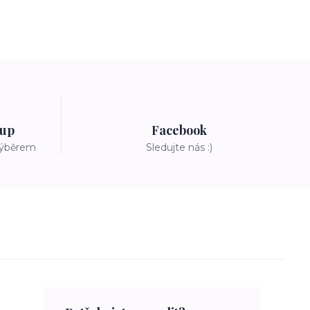
tup
Facebook
výběrem
Sledujte nás :)