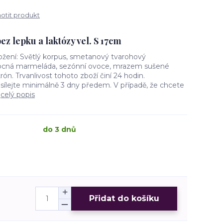
tit produkt
ez lepku a laktózy vel. S 17cm
Složení: Světlý korpus, smetanový tvarohový
ocná marmeláda, sezónní ovoce, mrazem sušené
trón. Trvanlivost tohoto zboží činí 24 hodin.
sílejte minimálně 3 dny předem. V případě, že chcete
.
celý popis
do 3 dnů
Přidat do košíku