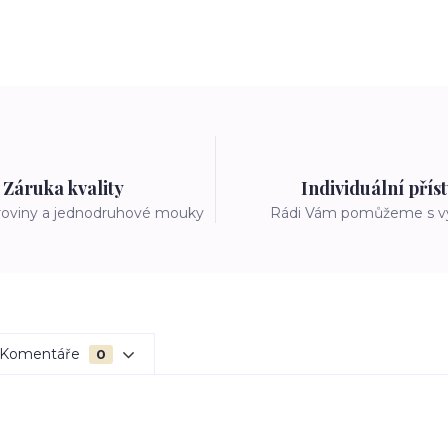
Záruka kvality
Individuální přís
roviny a jednodruhové mouky
Rádi Vám pomůžeme s 
Komentáře
0