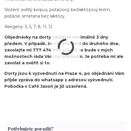
Složení: světlý korpus, pistáciový bezlaktózový krém,
pistácie, smetana bez laktózy.
Alergeny: 3, 5, 7, 8, 11, 12
Objednávky na dorty zasílejte minimálně 3 dny
předem. V případě, že chcete dort do druhého dne,
zavolejte mi 777 474 999 a jestli to bude v mých
možnostech ráda Vám ho připravím. Je potřeba mi ale
zavolat a ověřit si to.
Dorty jsou k vyzvednutí na Praze 4, po objednání Vám
přijde zpráva do whatsapp s adresou vyzvednutí.
Pobočka v Café Jasoň je již uzavřená.
Potřebujete poradit?