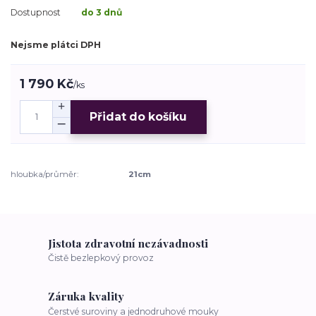
Dostupnost
do 3 dnů
Nejsme plátci DPH
1 790 Kč
/
ks
Přidat do košíku
hloubka/průměr:
21cm
Jistota zdravotní nezávadnosti
Čistě bezlepkový provoz
Záruka kvality
Čerstvé suroviny a jednodruhové mouky