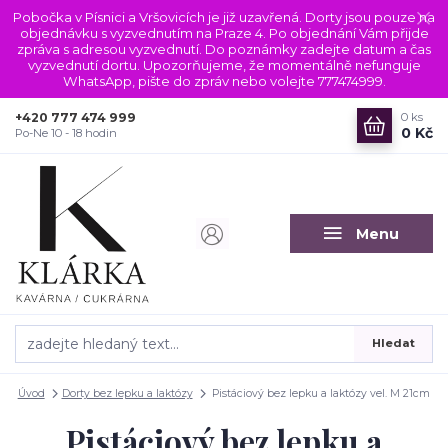
Pobočka v Písnici a Vršovicích je již uzavřená. Dorty jsou pouze na
objednávku s vyzvednutím na Praze 4. Po objednání Vám přijde
zpráva s adresou vyzvednutí. Do poznámky zadejte datum a čas
vyzvednutí dortu. Upozorňujeme, že momentálně nefunguje
WhatsApp, pište do zpráv nebo volejte 777474999.
+420 777 474 999
0
ks
0 Kč
Po-Ne 10 - 18 hodin
Menu
Hledat
Úvod
Dorty bez lepku a laktózy
Pistáciový bez lepku a laktózy vel. M 21cm
Pistáciový bez lepku a