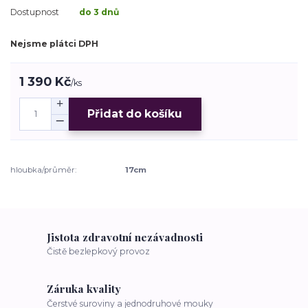
Dostupnost
do 3 dnů
Nejsme plátci DPH
1 390 Kč
/
ks
Přidat do košíku
hloubka/průměr:
17cm
Jistota zdravotní nezávadnosti
Čistě bezlepkový provoz
Záruka kvality
Čerstvé suroviny a jednodruhové mouky