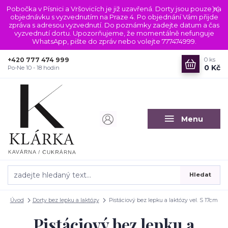
Pobočka v Písnici a Vršovicích je již uzavřená. Dorty jsou pouze na
objednávku s vyzvednutím na Praze 4. Po objednání Vám přijde
zpráva s adresou vyzvednutí. Do poznámky zadejte datum a čas
vyzvednutí dortu. Upozorňujeme, že momentálně nefunguje
WhatsApp, pište do zpráv nebo volejte 777474999.
+420 777 474 999
0
ks
0 Kč
Po-Ne 10 - 18 hodin
Menu
Hledat
Úvod
Dorty bez lepku a laktózy
Pistáciový bez lepku a laktózy vel. S 17cm
Pistáciový bez lepku a