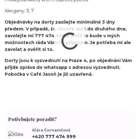
Alergeny: 3, 7
Objednávky na dorty zasílejte minimálně 3 dny
předem. V případě, že chcete dort do druhého dne,
zavolejte mi 777 474 999 a jestli to bude v mých
možnostech ráda Vám ho připravím. Je potřeba mi ale
zavolat a ověřit si to.
Dorty jsou k vyzvednutí na Praze 4, po objednání Vám
přijde zpráva do whatsapp s adresou vyzvednutí.
Pobočka v Café Jasoň je již uzavřená.
Potřebujete poradit?
Klára Čornaničová
+420 777 474 999