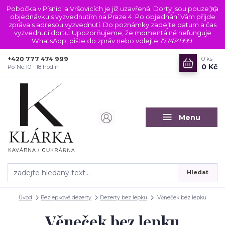
Pobočka v Písnici a Vršovicích je již uzavřená. Dorty jsou pouze na
objednávku s vyzvednutím na Praze 4. Po objednání Vám přijde
zpráva s adresou vyzvednutí. Do poznámky zadejte datum a čas
vyzvednutí dortu. Upozorňujeme, že momentálně nefunguje
WhatsApp, pište do zpráv nebo volejte 777474999.
+420 777 474 999
0
ks
0 Kč
Po-Ne 10 - 18 hodin
Menu
Hledat
Úvod
Bezlepkové dezerty
Dezerty bez lepku
Věneček bez lepku
Věneček bez lepku