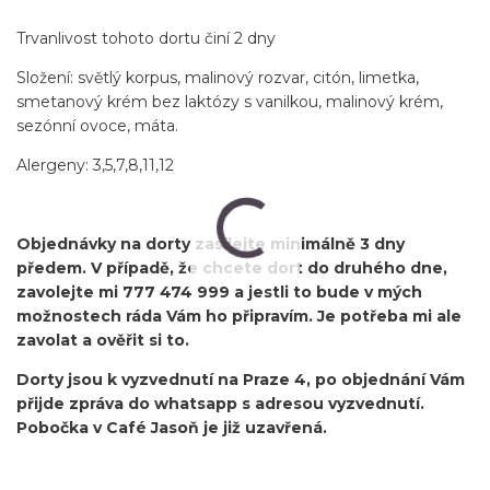
Trvanlivost tohoto dortu činí 2 dny
Složení: světlý korpus, malinový rozvar, citón, limetka,
smetanový krém bez laktózy s vanilkou, malinový krém,
sezónní ovoce, máta.
Alergeny: 3,5,7,8,11,12
Objednávky na dorty zasílejte minimálně 3 dny
předem. V případě, že chcete dort do druhého dne,
zavolejte mi 777 474 999 a jestli to bude v mých
možnostech ráda Vám ho připravím. Je potřeba mi ale
zavolat a ověřit si to.
Dorty jsou k vyzvednutí na Praze 4, po objednání Vám
přijde zpráva do whatsapp s adresou vyzvednutí.
Pobočka v Café Jasoň je již uzavřená.