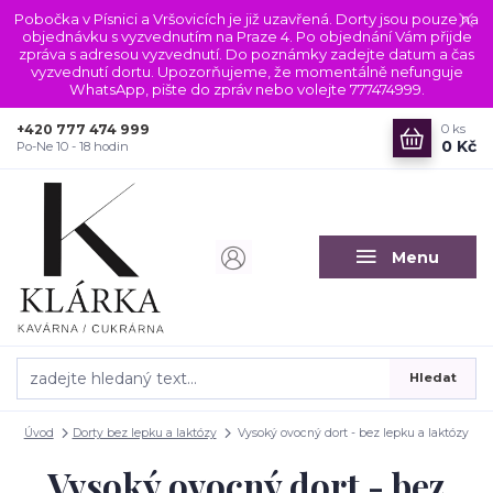
Pobočka v Písnici a Vršovicích je již uzavřená. Dorty jsou pouze na
objednávku s vyzvednutím na Praze 4. Po objednání Vám přijde
zpráva s adresou vyzvednutí. Do poznámky zadejte datum a čas
vyzvednutí dortu. Upozorňujeme, že momentálně nefunguje
WhatsApp, pište do zpráv nebo volejte 777474999.
+420 777 474 999
0
ks
0 Kč
Po-Ne 10 - 18 hodin
Menu
Hledat
Úvod
Dorty bez lepku a laktózy
Vysoký ovocný dort - bez lepku a laktózy
Vysoký ovocný dort - bez