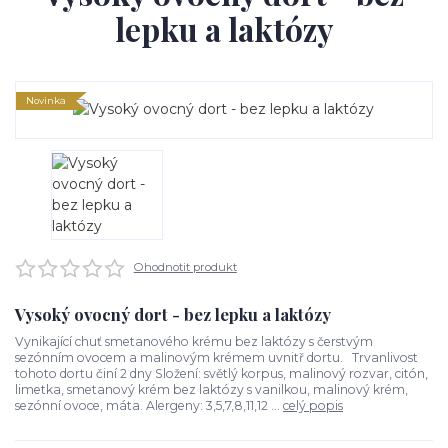
lepku a laktózy
Novinka
Ohodnotit produkt
Vysoký ovocný dort - bez lepku a laktózy
Vynikající chuť smetanového krému bez laktózy s čerstvým
sezónním ovocem a malinovým krémem uvnitř dortu. Trvanlivost
tohoto dortu činí 2 dny Složení: světlý korpus, malinový rozvar, citón,
limetka, smetanový krém bez laktózy s vanilkou, malinový krém,
sezónní ovoce, máta. Alergeny: 3,5,7,8,11,12 ...
celý popis