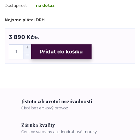
Dostupnost
na dotaz
Nejsme plátci DPH
3 890 Kč
/
ks
Přidat do košíku
Jistota zdravotní nezávadnosti
Čistě bezlepkový provoz
Záruka kvality
Čerstvé suroviny a jednodruhové mouky