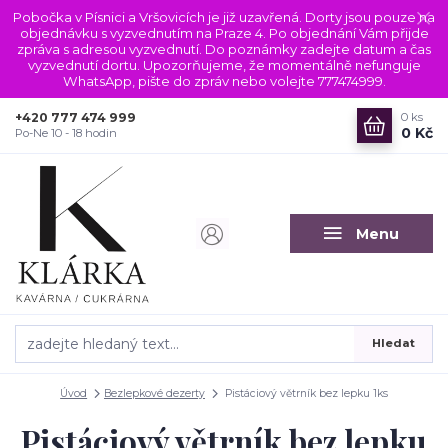
Pobočka v Písnici a Vršovicích je již uzavřená. Dorty jsou pouze na
objednávku s vyzvednutím na Praze 4. Po objednání Vám přijde
zpráva s adresou vyzvednutí. Do poznámky zadejte datum a čas
vyzvednutí dortu. Upozorňujeme, že momentálně nefunguje
WhatsApp, pište do zpráv nebo volejte 777474999.
+420 777 474 999
0
ks
0 Kč
Po-Ne 10 - 18 hodin
Menu
Hledat
Úvod
Bezlepkové dezerty
Pistáciový větrník bez lepku 1ks
Pistáciový větrník bez lepku