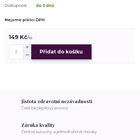
Dostupnost
do 3 dnů
Nejsme plátci DPH
149 Kč
/
ks
Přidat do košíku
Jistota zdravotní nezávadnosti
Čistě bezlepkový provoz
Záruka kvality
Čerstvé suroviny a jednodruhové mouky