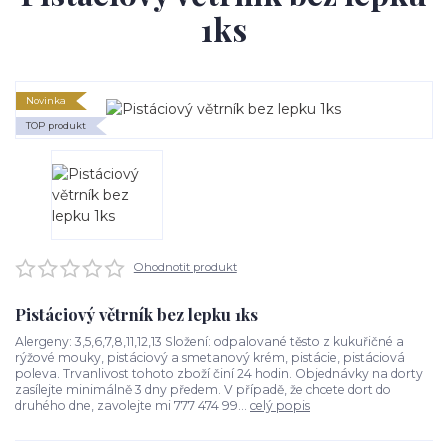
1ks
Novinka
TOP produkt
Ohodnotit produkt
Pistáciový větrník bez lepku 1ks
Alergeny: 3,5,6,7,8,11,12,13 Složení: odpalované těsto z kukuřičné a
rýžové mouky, pistáciový a smetanový krém, pistácie, pistáciová
poleva. Trvanlivost tohoto zboží činí 24 hodin. Objednávky na dorty
zasílejte minimálně 3 dny předem. V případě, že chcete dort do
druhého dne, zavolejte mi 777 474 99...
celý popis