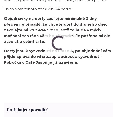
Trvanlivost tohoto zboží činí 24 hodin.
Objednávky na dorty zasílejte minimálně 3 dny
předem. V případě, že chcete dort do druhého dne,
zavolejte mi 777 474 999 a jestli to bude v mých
možnostech ráda Vám ho připravím. Je potřeba mi ale
zavolat a ověřit si to.
Dorty jsou k vyzvednutí na Praze 4, po objednání Vám
přijde zpráva do whatsapp s adresou vyzvednutí.
Pobočka v Café Jasoň je již uzavřená.
Potřebujete poradit?