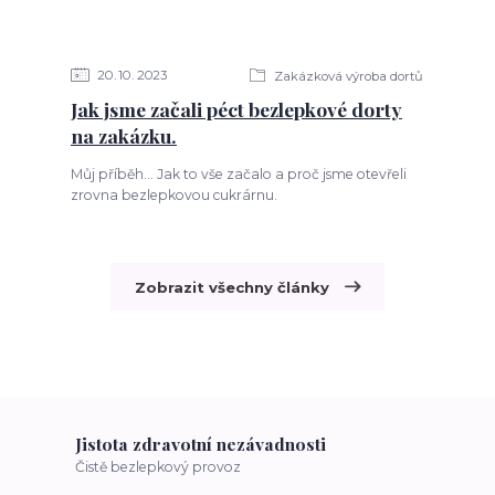
20
10
2023
Zakázková výroba dortů
Jak jsme začali péct bezlepkové dorty
na zakázku.
Můj příběh... Jak to vše začalo a proč jsme otevřeli
zrovna bezlepkovou cukrárnu.
Zobrazit všechny články
Jistota zdravotní nezávadnosti
Čistě bezlepkový provoz