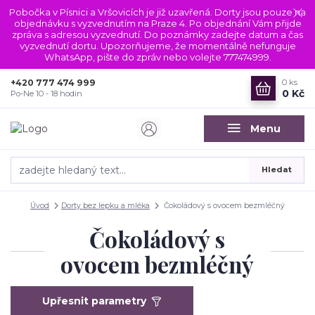
Pobočka v Písnici a Vršovicích je již uzavřená. Dorty jsou pouze na
objednávku s vyzvednutím na Praze 4. Po objednání Vám přijde
zpráva s adresou vyzvednutí. Do poznámky zadejte datum a čas
vyzvednutí dortu. Upozorňujeme, že momentálně nefunguje
WhatsApp, pište do zpráv nebo volejte 777474999.
+420 777 474 999
0
ks
0 Kč
Po-Ne 10 - 18 hodin
Menu
Hledat
Úvod
Dorty bez lepku a mléka
Čokoládový s ovocem bezmléčný
Čokoládový s
ovocem bezmléčný
Upřesnit parametry