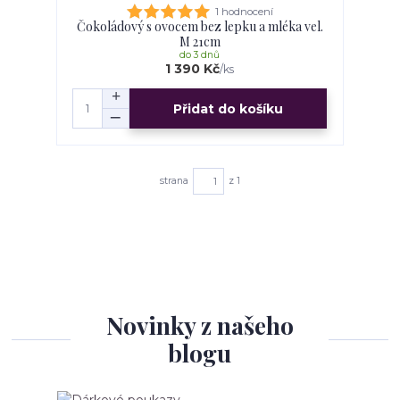
1 hodnocení
Čokoládový s ovocem bez lepku a mléka vel.
M 21cm
do 3 dnů
1 390 Kč
/
ks
Přidat do košíku
strana
z 1
Novinky z našeho
blogu